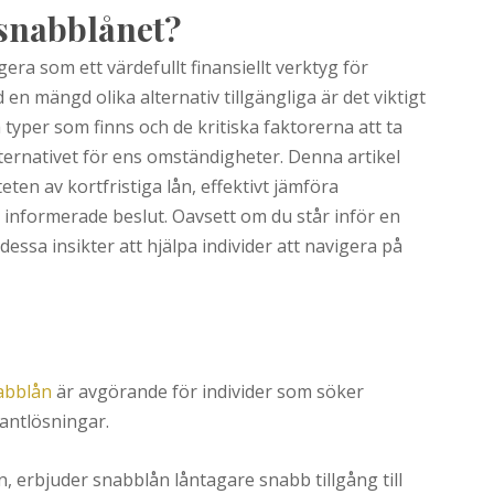
 snabblånet?
era som ett värdefullt finansiellt verktyg för
n mängd olika alternativ tillgängliga är det viktigt
a typer som finns och de kritiska faktorerna att ta
lternativet för ens omständigheter. Denna artikel
eten av kortfristiga lån, effektivt jämföra
a informerade beslut. Oavsett om du står inför en
essa insikter att hjälpa individer att navigera på
abblån
är avgörande för individer som söker
antlösningar.
n, erbjuder snabblån låntagare snabb tillgång till