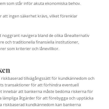
ör dem som står inför akuta ekonomiska behov.
r att ingen säkerhet krävs, vilket förenklar
tt noggrant navigera bland de olika lånealternativ
e och traditionella finansiella institutioner,
rer som kriterier och lånevillkor.
ken
 riskbaserad tillvägångssätt för kundkännedom och
 transaktioner för att förhindra eventuell
Det innebär att bankerna måste bedöma riskerna för
 ta lämpliga åtgärder för att förebygga och upptäcka
lämpa riskbaserad kundkännedom kan bankerna