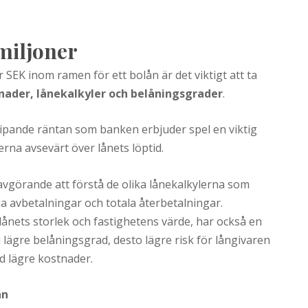
 miljoner
r SEK inom ramen för ett bolån är det viktigt att ta
nader, lånekalkyler och belåningsgrader
.
ipande räntan som banken erbjuder spel en viktig
erna avsevärt över lånets löptid.
t avgörande att förstå de olika lånekalkylerna som
a avbetalningar och totala återbetalningar.
ånets storlek och fastighetens värde, har också en
 lägre belåningsgrad, desto lägre risk för långivaren
ed lägre kostnader.
ån