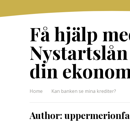
Skip
to
content
Få hjälp me
Nystartslån
din ekonom
Home
Kan banken se mina krediter?
Author:
uppermerionf