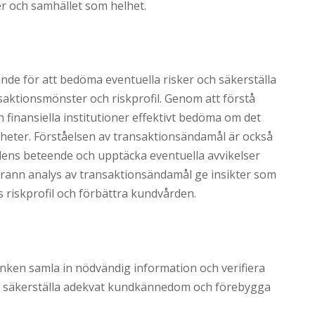
der och samhället som helhet.
ande för att bedöma eventuella risker och säkerställa
nsaktionsmönster och riskprofil. Genom att förstå
 finansiella institutioner effektivt bedöma om det
igheter. Förståelsen av transaktionsändamål är också
ndens beteende och upptäcka eventuella avvikelser
grann analys av transaktionsändamål ge insikter som
s riskprofil och förbättra kundvården.
anken samla in nödvändig information och verifiera
 att säkerställa adekvat kundkännedom och förebygga