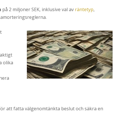
n
på 2 miljoner SEK, inklusive val av
räntetyp
,
r amorteringsreglerna.
t
aktigt
a olika
anera
r för att fatta välgenomtänkta beslut och säkra en