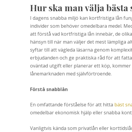
Hur ska man välja bästa
I dagens snabba miljö kan kortfristiga lån fung
individer som behöver omedelbara medel. Med e
att förstå vad kortfristiga lån innebär, de olik
hänsyn till när man väljer det mest lämpliga a
syftar till att vägleda läsarna genom komplexit
erbjudanden och ge praktiska råd för att fatt
oväntad utgift eller planerar ett köp, kommer d
lånemarknaden med självförtroende.
Förstå snabblån
En omfattande förståelse för att hitta
bäst sn
omedelbar ekonomisk hjälp eller snabba kont
Vanligtvis kända som privatlån eller korttidslå