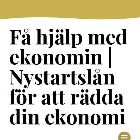
Skip
to
content
Få hjälp med
ekonomin |
Nystartslån
för att rädda
din ekonomi